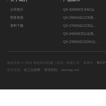
公司简介
QX-320ASCE EAC认证风冷螺杆式冷水机厂家
荣誉资质
QX-290AS出口CE风冷螺杆式工业冷水机
资料下载
QX-270AS出口CE认证Air-cooled screw chiller螺杆机
QX-240ASCE认证风冷螺杆式冷水机
QX-230AS出口EAC认证风冷螺杆式冷水机
版权所有 © 2026 青金制冷机械（深圳）有限公司 备案号：
粤ICP
技术支持：
化工仪器网
管理登陆
sitemap.xml