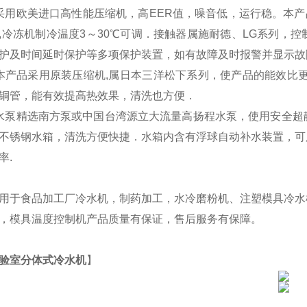
采用欧美进口高性能压缩机，高EER值，噪音低，运行稳。本产
,冷冻机制冷温度3～30℃可调．接触器属
施耐德
、
LG系列，
护及时间延时保护等多项保护装置，如有故障及时报警并显示故
本产品采用原装压缩机,属日本三洋松下系列，使产品的能效比
铜管，能有效提高热效果，清洗也方便．
水泵精选
南方泵或
中国台湾
源立
大流量高扬程水泵，使用安全超
不锈钢水箱，清洗方便快捷．水箱内含有浮球自动补水装置，可
率
.
用于
食品加工厂冷水机，制药加工，水冷磨粉机、
注塑模具
冷水
，模具温度控制机产品质量有保证，售后服务有保障。
验室分体式冷水机
】