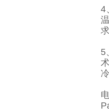
4
5
P