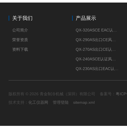
关于我们
产品展示
公司简介
QX-320ASCE EAC认证风冷螺杆式冷水机厂家
荣誉资质
QX-290AS出口CE风冷螺杆式工业冷水机
资料下载
QX-270AS出口CE认证Air-cooled screw chiller螺杆机
QX-240ASCE认证风冷螺杆式冷水机
QX-230AS出口EAC认证风冷螺杆式冷水机
版权所有 © 2026 青金制冷机械（深圳）有限公司 备案号：
粤ICP
技术支持：
化工仪器网
管理登陆
sitemap.xml