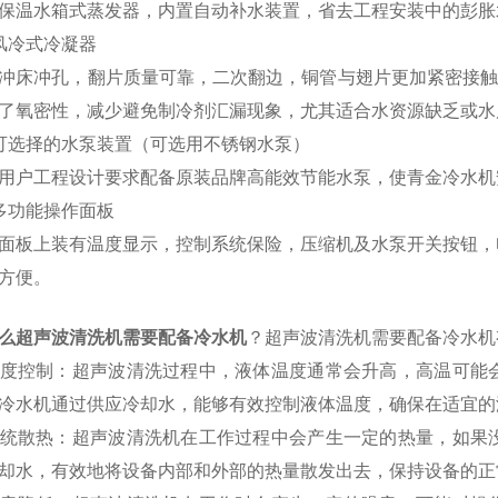
保温
水箱式蒸发器，内置自动补水装置，省去工程安装中的彭胀
风冷式冷凝器
冲床冲孔，翻片质量可靠，二次翻边，铜管与翅片更加紧密接
了氧密性，
减少避免
制冷剂汇漏现象，尤其适合水资源缺乏或水
可选择的水泵装置（
可选用不锈钢水泵）
用户工程设计要求配备
原装品牌
高
能
效节能水泵，使青金冷水机
多功能操作面板
面板上装有温度显示，控制系统保险，压缩机及水泵开关按钮，
方便。
么超声波清洗机需要配备冷水机
？超声波清洗机需要配备冷水机
度控制：超声波清洗过程中，液体温度通常会升高，高温可能
冷水机通过供应冷却水，能够有效控制液体温度，确保在适宜的
统散热：超声波清洗机在工作过程中会产生一定的热量，如果
却水，有效地将设备内部和外部的热量散发出去，保持设备的正