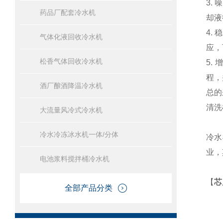
3.
噪
药品厂配套冷水机
却液
4.
稳
气体化液回收冷水机
应，
松香气体回收冷水机
5.
程，
酒厂酿酒降温冷水机
总的
清洗
大流量风冷式冷水机
冷水冷冻冰水机一体/分体
冷水
业，
电池浆料搅拌桶冷水机
【
芯
全部产品分类