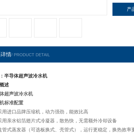
产
品详情
/ PRODUCT DETAIL
：半导体超声波冷水机
概述
体超声波冷水机
机
标准配置
采用进口品牌压缩机，动力强劲，能效比高
采用亲水铝箔翅片式冷凝器，散热快，无需额外冷却设备
盘管
式蒸发器
（
可选板换式、壳管式）
，运行更稳定，换热效率