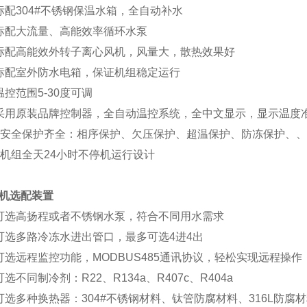
标配
304#不锈钢保温水箱，全自动补水
标配大流量、高
能
效率循环水泵
标配高
能
效外转子离心风机，风量大，散热效果好
标配室外防水电箱，保证机组
稳定运行
温控范围
5-30度可调
采用
原装品牌
控制器，全自动温控系统，全中文显示，显示温度
安全保护齐全：相序保护、欠压保护、超温保护、防冻保护、、
机组全天
24小时不停机运行设计
机
选配装置
可选高扬程或者不锈钢水泵，
符合
不同用水需求
可选多路冷冻水进出管口，最多可选
4进4出
可选远程监控功能，
MODBUS485通讯协议，轻松实现远程操作
可选不同制冷剂：
R22、R134a、R407c、R404a
可选多种换热器：
304#不锈钢材料、钛管防腐材料、316L防腐