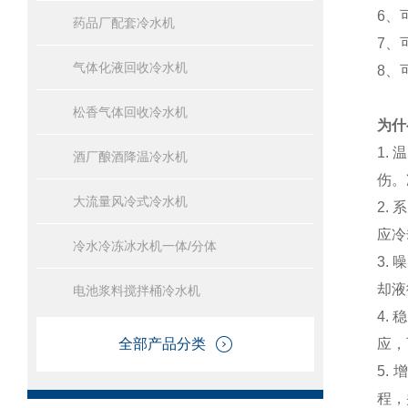
6、
药品厂配套冷水机
7、
气体化液回收冷水机
8、
松香气体回收冷水机
为什
1.
温
酒厂酿酒降温冷水机
伤。
大流量风冷式冷水机
2.
系
应冷
冷水冷冻冰水机一体/分体
3.
噪
却液
电池浆料搅拌桶冷水机
4.
稳
全部产品分类
应，
5.
程，