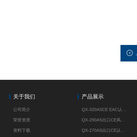
关于我们
产品展示
公司简介
QX-320ASCE EAC认证风冷螺杆式冷水机厂家
荣誉资质
QX-290AS出口CE风冷螺杆式工业冷水机
资料下载
QX-270AS出口CE认证Air-cooled screw chiller螺杆机