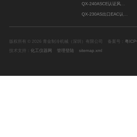
QX-240ASCE认证风冷螺杆式冷水机
QX-230AS出口EAC认证风冷螺杆式冷水机
版权所有 © 2026 青金制冷机械（深圳）有限公司 备案号：
粤ICP
技术支持：
化工仪器网
管理登陆
sitemap.xml