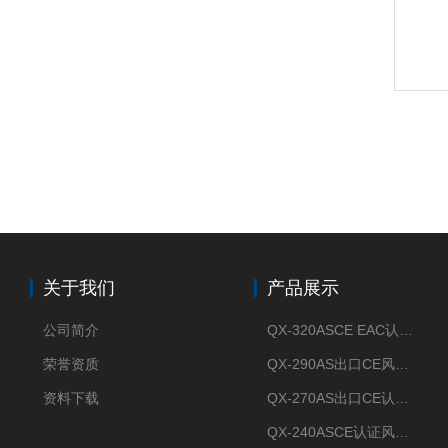
关于我们
产品展示
公司简介
QX-320ASCE EAC认证风冷螺杆式冷水机厂家
荣誉资质
QX-290AS出口CE风冷螺杆式工业冷水机
资料下载
QX-270AS出口CE认证Air-cooled screw chiller螺杆机
QX-240ASCE认证风冷螺杆式冷水机