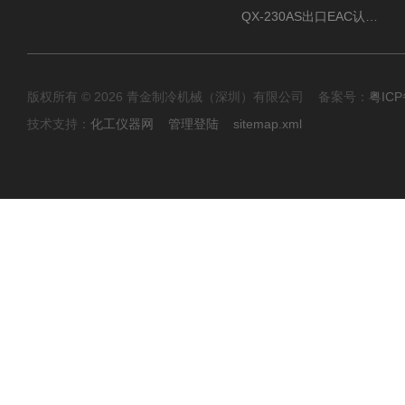
QX-230AS出口EAC认证风冷螺杆式冷水机
版权所有 © 2026 青金制冷机械（深圳）有限公司 备案号：
粤ICP
技术支持：
化工仪器网
管理登陆
sitemap.xml