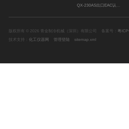
QX-230AS出口EAC认证风冷螺杆式冷水机
版权所有 © 2026 青金制冷机械（深圳）有限公司 备案号：
粤ICP
技术支持：
化工仪器网
管理登陆
sitemap.xml