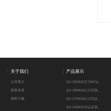
关于我们
产品展示
公司简介
QX-320ASCE EAC认证风冷螺杆式冷水机厂家
荣誉资质
QX-290AS出口CE风冷螺杆式工业冷水机
资料下载
QX-270AS出口CE认证Air-cooled screw chiller螺杆机
QX-240ASCE认证风冷螺杆式冷水机