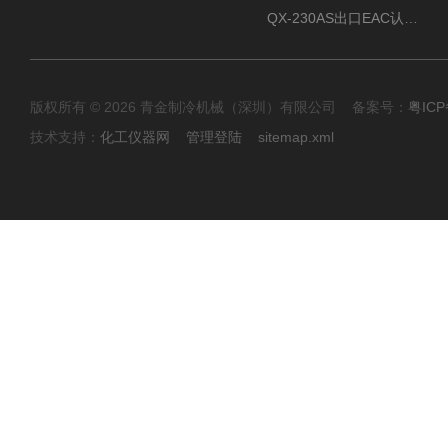
QX-230AS出口EAC认证风冷螺杆式冷水机
版权所有 © 2026 青金制冷机械（深圳）有限公司 备案号：
粤ICP
技术支持：
化工仪器网
管理登陆
sitemap.xml