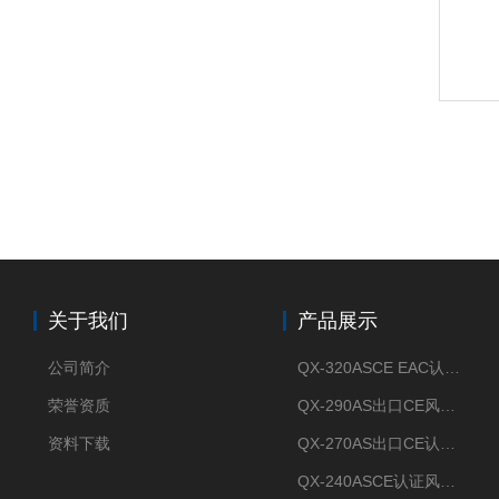
关于我们
产品展示
公司简介
QX-320ASCE EAC认证风冷螺杆式冷水机厂家
荣誉资质
QX-290AS出口CE风冷螺杆式工业冷水机
资料下载
QX-270AS出口CE认证Air-cooled screw chiller螺杆机
QX-240ASCE认证风冷螺杆式冷水机