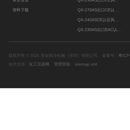
荣誉资质
QX-290AS出口CE风冷螺杆式工业冷水机
资料下载
QX-270AS出口CE认证Air-cooled screw chiller螺杆机
QX-240ASCE认证风冷螺杆式冷水机
QX-230AS出口EAC认证风冷螺杆式冷水机
版权所有 © 2026 青金制冷机械（深圳）有限公司 备案号：
粤ICP
技术支持：
化工仪器网
管理登陆
sitemap.xml