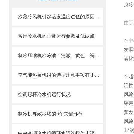
身冷
冷藏冷风机引起蒸发温度过低的原因及解决办法
由于
常用冷水机的正常运行参数及优缺点
在中
发展
制冷压缩机冷冻油：清澈—黄色—褐色，分别什么问题
者比
空气能热泵机组的选型注意事项有哪些？
在超
活性
空调螺杆冷水机运行状况
风冷
采用
蒸发
制冷机导致冰堵的6个关键环节
风冷
1.*
中央空调冷水机循环水清洗操作步骤