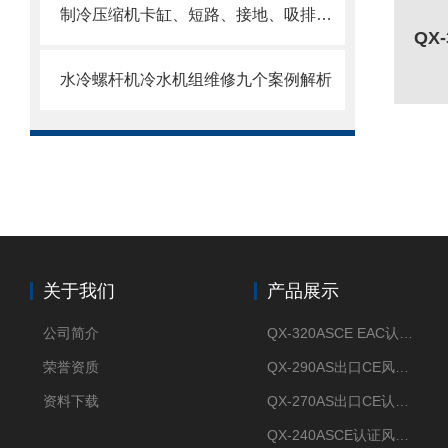
制冷压缩机卡缸、短路、接地、吸排气能力检查方法
水冷螺杆机冷水机组维修九个案例解析
关于我们
产品展示
公司简介
QX-320ASCE EAC认证风冷螺杆式冷水机厂家
荣誉资质
QX-290AS出口CE风冷螺杆式工业冷水机
资料下载
QX-270AS出口CE认证Air-cooled screw chiller螺杆机
QX-240ASCE认证风冷螺杆式冷水机